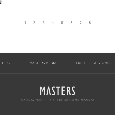
제품
1
2
3
4
5
6
7
8
STERS
MASTERS MEDIA
MASTERS CUSTOMER
©2018 by MASTERS Cp., Ltd. All Rights Reserved