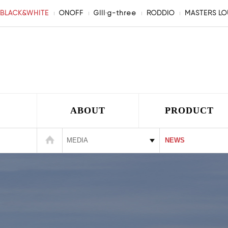
BLACK&WHITE
ONOFF
GIII·g-three
RODDIO
MASTERS L
ABOUT
PRODUCT