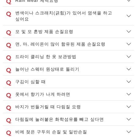
Rain Wear 세탁요령
변색이나 스크래치(긁힘)가 있어서 염색을 하고
싶어요
모 및 모 혼방 제품 손질요령
면, 마, 레이온이 많이 함유된 제품 손질요령
드라이 클리닝 한 옷 보관방법
늘어난 스웨터 원상태로 돌리기
구김이 심할 때
옷에서 향기가 나게 하려면
바지가 번들거릴 때 다림질 요령
다림질에 눌러붙은 화학섬유를 빼고 싶다면
비에 젖은 구두의 손질 및 일반손질