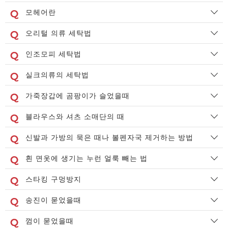
모헤어란
오리털 의류 세탁법
인조모피 세탁법
실크의류의 세탁법
가죽장갑에 곰팡이가 슬었을때
블라우스와 셔츠 소매단의 때
신발과 가방의 묵은 때나 볼펜자국 제거하는 방법
흰 면옷에 생기는 누런 얼룩 빼는 법
스타킹 구멍방지
송진이 묻었을때
껌이 묻었을때