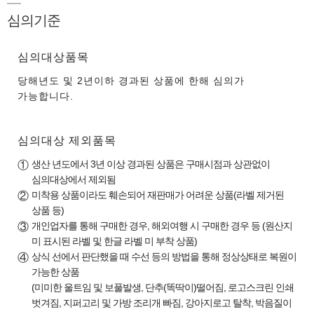
심의기준
심의대상품목
당해년도 및 2년이하 경과된 상품에 한해 심의가
가능합니다.
심의대상 제외품목
생산 년도에서 3년 이상 경과된 상품은 구매시점과 상관없이
①
심의대상에서 제외됨
미착용 상품이라도 훼손되어 재판매가 어려운 상품(라벨 제거된
②
상품 등)
개인업자를 통해 구매한 경우, 해외여행 시 구매한 경우 등 (원산지
③
미 표시된 라벨 및 한글 라벨 미 부착 상품)
상식 선에서 판단했을 때 수선 등의 방법을 통해 정상상태로 복원이
④
가능한 상품
(미미한 울트임 및 보풀발생, 단추(똑딱이)떨어짐, 로고스크린 인쇄
벗겨짐, 지퍼고리 및 가방 조리개 빠짐, 강아지로고 탈착, 박음질이