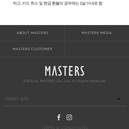
하고, 카드 취소 및 현금 환불의 경우에는 1달 이내로 함
ABOUT MASTERS
MASTERS MEDIA
MASTERS CUSTOMER
©2018 by MASTERS Cp., Ltd. All Rights Reserved
TERMS & CONDITIONS