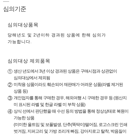
심의기준
심의대상품목
당해년도 및 2년이하 경과된 상품에 한해 심의가
가능합니다.
심의대상 제외품목
생산 년도에서 3년 이상 경과된 상품은 구매시점과 상관없이
①
심의대상에서 제외됨
미착용 상품이라도 훼손되어 재판매가 어려운 상품(라벨 제거된
②
상품 등)
개인업자를 통해 구매한 경우, 해외여행 시 구매한 경우 등 (원산지
③
미 표시된 라벨 및 한글 라벨 미 부착 상품)
상식 선에서 판단했을 때 수선 등의 방법을 통해 정상상태로 복원이
④
가능한 상품
(미미한 울트임 및 보풀발생, 단추(똑딱이)떨어짐, 로고스크린 인쇄
벗겨짐, 지퍼고리 및 가방 조리개 빠짐, 강아지로고 탈착, 박음질이