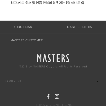
하고, 카드 취소 및 현금 환불의 경우에는 1달 이내로 함
ABOUT MASTERS
MASTERS MEDIA
MASTERS CUSTOMER
©2018 by MASTERS Cp., Ltd. All Rights Reserved
TERMS & CONDITIONS