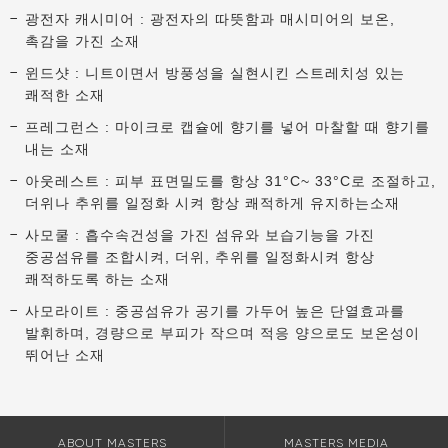
광전자 캐시미어 : 광전자의 따뜻함과 매시미어의 보온,
촉감을 가진 소재
윈드샷 : 니트이면서 방풍성을 실현시킨 스트레치성 있는
쾌적한 소재
프레그런스 : 마이크로 캡슐에 향기를 넣어 마찰할 때 향기를
내는 소재
아웃레스트 : 피부 표면밀도를 항상 31°C~ 33°C로 조절하고,
더위나 추위를 일정화 시켜 항상 쾌적하게 유지하는소재
사모쿨 : 흡수속건성을 가진 섬유와 보습기능을 가진
중공섬유를 조합시켜, 더위, 추위를 일정화시켜 항상
쾌적하도록 하는 소재
사모라이트 : 중공섬유가 공기를 가두어 높은 단열효과를
발휘하며, 경량으로 부피가 작으며 적응 양으로도 보온성이
뛰어난 소재
ABOUT MASTERS
MASTERS MEDIA