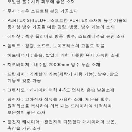
오일을 흡수시켜 피부에 좋은 소재
무자 : 매우 소프트한 본딩 가공소재
PERTEX SHIELD+ : 소프트한 PERTEX 소재에 높은 기술의
통기성 방수 가공을 더한 경량, 방풍, 방수 기능의 소재
에어샷 : 특수 폴리머로 방풍, 방수, 스트레티성을 높인 소재
임팩트 : 경량, 소프트, 노이즈리스의 고밀도 직물
히트에너지 : 흡습, 발열에 의한 따뜻함 유지 가능한 소재
지오바이저 : 내수압 20000mm 방수 투습 소재
드립케어 : 기계빨래 가능(세탁기 사용 가능), 발수, 발오
기능도 갖춘 가공
그랜사모 : 캐시미어 터치 4-5도 업시킨 흡습 발열소재
광전자 : 고아전자 섬유를 사용한 소재, 체온을 흡수,
원적외선을 복사하여 의복 내는 드라이하여 쾌적하며
보온성이 좋은 소재
광전자 캐시미어 : 광전자의 따뜻함과 매시미어의 보온,
촉감을 가진 소재