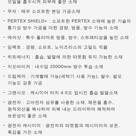
오일을 흡수시켜 피부에 좋은 소재
무자 : 매우 소프트한 본딩 가공소재
PERTEX SHIELD+ : 소프트한 PERTEX 소재에 높은 기술의
통기성 방수 가공을 더한 경량, 방풍, 방수 기능의 소재
에어샷 : 특수 폴리머로 방풍, 방수, 스트레티성을 높인 소재
임팩트 : 경량, 소프트, 노이즈리스의 고밀도 직물
히트에너지 : 흡습, 발열에 의한 따뜻함 유지 가능한 소재
지오바이저 : 내수압 20000mm 방수 투습 소재
드립케어 : 기계빨래 가능(세탁기 사용 가능), 발수, 발오
기능도 갖춘 가공
그랜사모 : 캐시미어 터치 4-5도 업시킨 흡습 발열소재
광전자 : 고아전자 섬유를 사용한 소재, 체온을 흡수,
원적외선을 복사하여 의복 내는 드라이하여 쾌적하며
보온성이 좋은 소재
광전자 캐시미어 : 광전자의 따뜻함과 매시미어의 보온,
촉감을 가진 소재