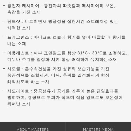
광전자 캐시미어 : 광전자의 따뜻함과 매시미어의 보온,
촉감을 가진 소재
윈드샷 : 니트이면서 방풍성을 실현시킨 스트레치성 있는
쾌적한 소재
프레그런스 : 마이크로 캡슐에 향기를 넣어 마찰할 때 향기를
내는 소재
아웃레스트 : 피부 표면밀도를 항상 31°C~ 33°C로 조절하고,
더위나 추위를 일정화 시켜 항상 쾌적하게 유지하는소재
사모쿨 : 흡수속건성을 가진 섬유와 보습기능을 가진
중공섬유를 조합시켜, 더위, 추위를 일정화시켜 항상
쾌적하도록 하는 소재
사모라이트 : 중공섬유가 공기를 가두어 높은 단열효과를
발휘하며, 경량으로 부피가 작으며 적응 양으로도 보온성이
뛰어난 소재
ABOUT MASTERS
MASTERS MEDIA